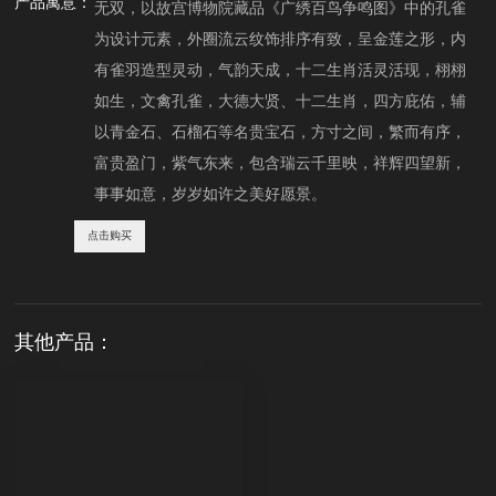
产品寓意：
无双，以故宫博物院藏品《广绣百鸟争鸣图》中的孔雀
为设计元素，外圈流云纹饰排序有致，呈金莲之形，内
有雀羽造型灵动，气韵天成，十二生肖活灵活现，栩栩
如生，文禽孔雀，大德大贤、十二生肖，四方庇佑，辅
以青金石、石榴石等名贵宝石，方寸之间，繁而有序，
富贵盈门，紫气东来，包含瑞云千里映，祥辉四望新，
事事如意，岁岁如许之美好愿景。
点击购买
其他产品：