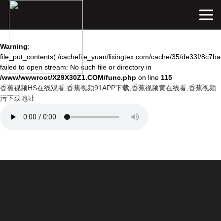
Warning
: mkdir(): No space left on device in
/www/wwwroot/X29X30Z1.COM/func.php
on line
127
Warning
:
file_put_contents(./cachefile_yuan/lixingtex.com/cache/35/de33f/8c7ba
failed to open stream: No such file or directory in
/www/wwwroot/X29X30Z1.COM/func.php
on line
115
香蕉视频HS在线观看,香蕉视频91APP下载,香蕉视频黄在线看,香蕉视频
污下载地址